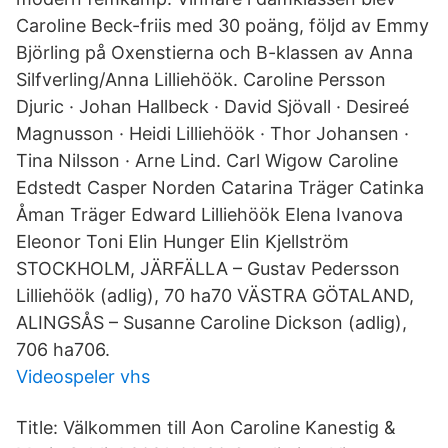
Caroline Beck-friis med 30 poäng, följd av Emmy
Björling på Oxenstierna och B-klassen av Anna
Silfverling/Anna Lilliehöök. Caroline Persson
Djuric · Johan Hallbeck · David Sjövall · Desireé
Magnusson · Heidi Lilliehöök · Thor Johansen ·
Tina Nilsson · Arne Lind. Carl Wigow Caroline
Edstedt Casper Norden Catarina Träger Catinka
Åman Träger Edward Lilliehöök Elena Ivanova
Eleonor Toni Elin Hunger Elin Kjellström
STOCKHOLM, JÄRFÄLLA – Gustav Pedersson
Lilliehöök (adlig), 70 ha70 VÄSTRA GÖTALAND,
ALINGSÅS – Susanne Caroline Dickson (adlig),
706 ha706.
Videospeler vhs
Title: Välkommen till Aon Caroline Kanestig &