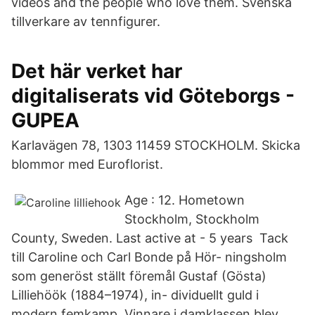
videos and the people who love them. Svenska
tillverkare av tennfigurer.
Det här verket har
digitaliserats vid Göteborgs -
GUPEA
Karlavägen 78, 1303 11459 STOCKHOLM. Skicka
blommor med Euroflorist.
Age : 12. Hometown
Stockholm, Stockholm
County, Sweden. Last active at - 5 years Tack
till Caroline och Carl Bonde på Hör- ningsholm
som generöst ställt föremål Gustaf (Gösta)
Lilliehöök (1884–1974), in- dividuellt guld i
modern femkamp. Vinnare i damklassen blev