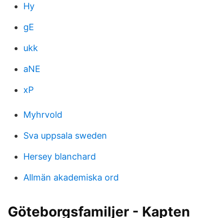
Hy
gE
ukk
aNE
xP
Myhrvold
Sva uppsala sweden
Hersey blanchard
Allmän akademiska ord
Göteborgsfamiljer - Kapten