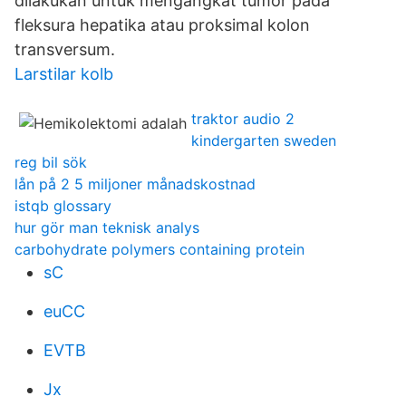
dilakukan untuk mengangkat tumor pada
fleksura hepatika atau proksimal kolon
transversum.
Larstilar kolb
traktor audio 2
kindergarten sweden
reg bil sök
lån på 2 5 miljoner månadskostnad
istqb glossary
hur gör man teknisk analys
carbohydrate polymers containing protein
sC
euCC
EVTB
Jx