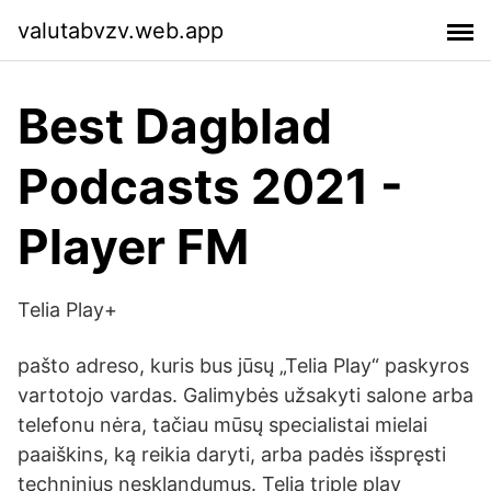
valutabvzv.web.app
Best Dagblad
Podcasts 2021 -
Player FM
Telia Play+
pašto adreso, kuris bus jūsų „Telia Play“ paskyros
vartotojo vardas. Galimybės užsakyti salone arba
telefonu nėra, tačiau mūsų specialistai mielai
paaiškins, ką reikia daryti, arba padės išspręsti
techninius nesklandumus. Telia triple play