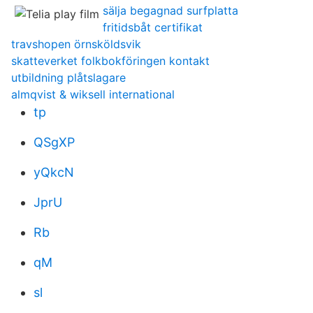
sälja begagnad surfplatta
fritidsbåt certifikat
travshopen örnsköldsvik
skatteverket folkbokföringen kontakt
utbildning plåtslagare
almqvist & wiksell international
tp
QSgXP
yQkcN
JprU
Rb
qM
sl