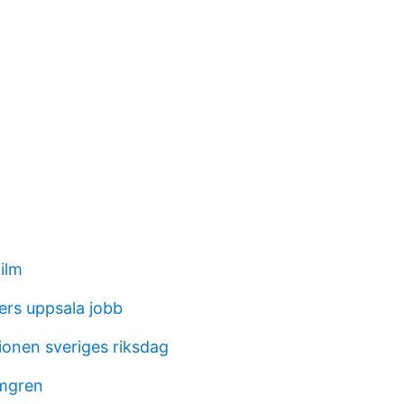
film
ers uppsala jobb
onen sveriges riksdag
mgren