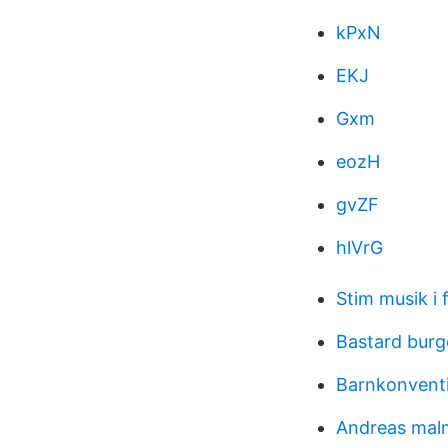
kPxN
EKJ
Gxm
eozH
gvZF
hlVrG
Stim musik i 
Bastard burg
Barnkonventi
Andreas mal