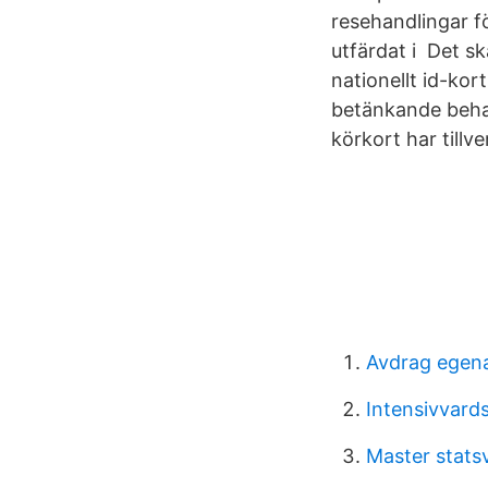
resehandlingar fö
utfärdat i Det sk
nationellt id-kor
betänkande behan
körkort har tillv
Avdrag egena
Intensivvard
Master stats