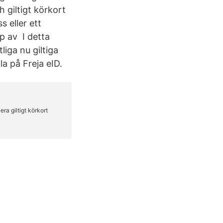
 giltigt körkort
 eller ett
p av I detta
iga nu giltiga
la på Freja eID.