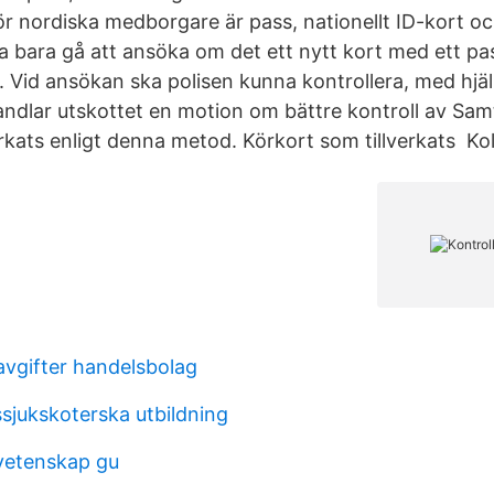
r nordiska medborgare är pass, nationellt ID-kort och
a bara gå att ansöka om det ett nytt kort med ett pass
t. Vid ansökan ska polisen kunna kontrollera, med hjäl
dlar utskottet en motion om bättre kontroll av Samtl
erkats enligt denna metod. Körkort som tillverkats Kol
vgifter handelsbolag
ssjukskoterska utbildning
vetenskap gu