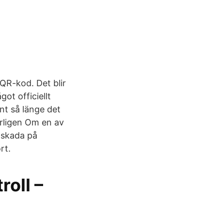
QR-kod. Det blir
ot officiellt
nt så länge det
 årligen Om en av
n skada på
rt.
roll –