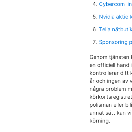
Cybercom li
Nvidia aktie 
Telia nätbuti
Sponsoring p
Genom tjänsten k
en officiell hand
kontrollerar ditt
år och ingen av 
några problem me
körkortsregistret
polisman eller bi
annat sätt kan vi
körning.