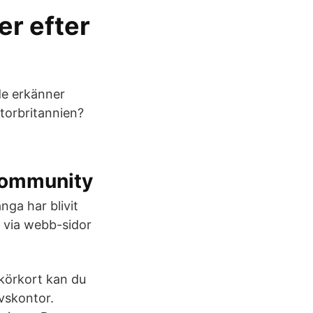
er efter
de erkänner
Storbritannien?
Community
nga har blivit
t via webb-sidor
 körkort kan du
ovskontor.