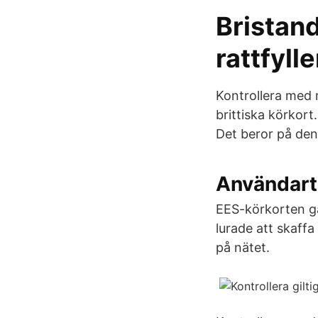
Bristan
rattfylle
Kontrollera med 
brittiska körkort.
Det beror på den 
Användart
EES-körkorten gäl
lurade att skaff
på nätet.