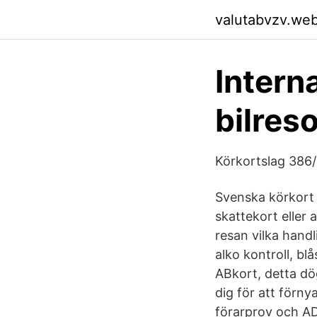
valutabvzv.we
Interna
bilreso
Körkortslag 386/
Svenska körkort 
skattekort eller 
resan vilka handl
alko kontroll, blå
ABkort, detta dö
dig för att förny
förarprov och ADR