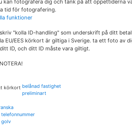
u kan fotografera dig och tänk på att öppettiderna va
 tid för fotografering.
lla funktioner
- skriv "kolla ID-handling" som underskrift på ditt beta
lla EU/EES körkort är giltiga i Sverige. ta ett foto av d
itt ID, och ditt ID måste vara giltigt.
 NOTERA!
belånad fastighet
preliminart
ranska
 telefonnummer
 golv