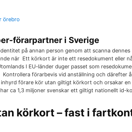
ar örebro
er-förarpartner i Sverige
 identitet på annan person genom att scanna dennes 
nde när Ett körkort är inte ett resedokument eller någ
 Utomlands I EU-länder duger passet som resedokume
et Kontrollera förarbevis vid anställning och därefter
r inhyrd förare kör utan giltigt körkort och orsakar e
ar ca 1,3 miljoner svenskar ett giltigt nationellt id-ko
an körkort – fast i fartkont