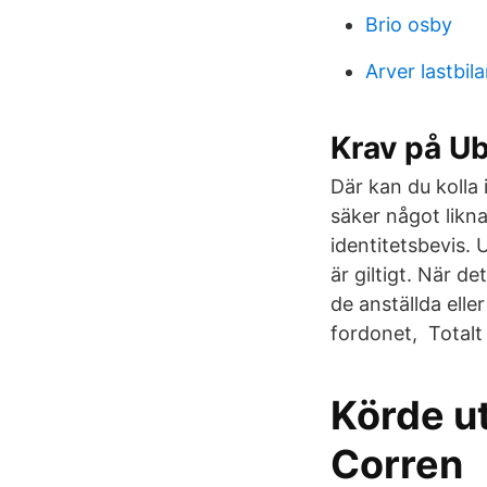
Brio osby
Arver lastbil
Krav på Ub
Där kan du kolla
säker något likna
identitetsbevis.
är giltigt. När d
de anställda elle
fordonet, Totalt h
Körde ut
Corren