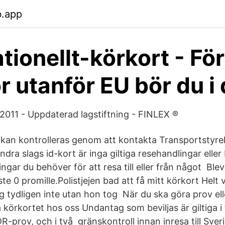
b.app
tionellt-körkort - För
r utanför EU bör du i
2011 - Uppdaterad lagstiftning - FINLEX ®
kan kontrolleras genom att kontakta Transportstyre
andra slags id-kort är inga giltiga resehandlingar eller
ingar du behöver för att resa till eller från något Blev
ste 0 promille.Polistjejen bad att få mitt körkort Helt v
g tydligen inte utan hon tog När du ska göra prov ell
a körkortet hos oss Undantag som beviljas är giltiga 
-prov, och i två gränskontroll innan inresa till Sveri