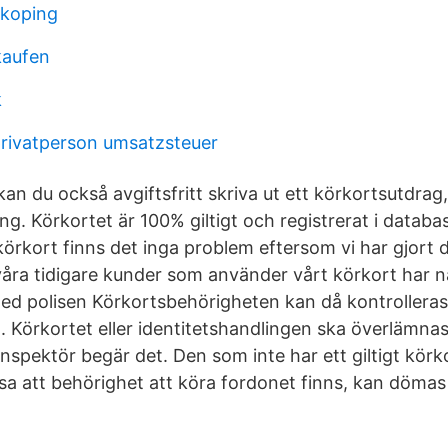
nkoping
kaufen
k
rivatperson umsatzsteuer
an du också avgiftsfritt skriva ut ett körkortsutdrag
ling. Körkortet är 100% giltigt och registrerat i databa
 körkort finns det inga problem eftersom vi har gjort 
våra tidigare kunder som använder vårt körkort har 
d polisen Körkortsbehörigheten kan då kontrolleras
. Körkortet eller identitetshandlingen ska överlämnas
linspektör begär det. Den som inte har ett giltigt körko
sa att behörighet att köra fordonet finns, kan dömas 