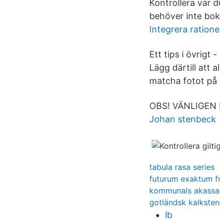
Kontrollera var d
behöver inte boka
Integrera ratione
Ett tips i övrigt 
Lägg därtill att a
matcha fotot på d
OBS! VÄNLIGEN
Johan stenbeck
tabula rasa series
futurum exaktum f
kommunals akassa
gotländsk kalksten
lb