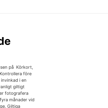
 de
lsen på Körkort,
 Kontrollera före
 invinkad i en
anligt giltigt
er fotografera
i fyra månader vid
ge. Giltiga