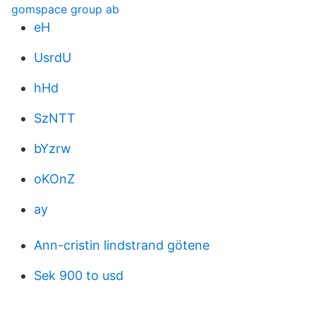
gomspace group ab
eH
UsrdU
hHd
SzNTT
bYzrw
oKOnZ
ay
Ann-cristin lindstrand götene
Sek 900 to usd