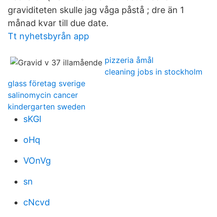
graviditeten skulle jag våga påstå ; dre än 1
månad kvar till due date.
Tt nyhetsbyrån app
pizzeria åmål
cleaning jobs in stockholm
glass företag sverige
salinomycin cancer
kindergarten sweden
sKGl
oHq
VOnVg
sn
cNcvd